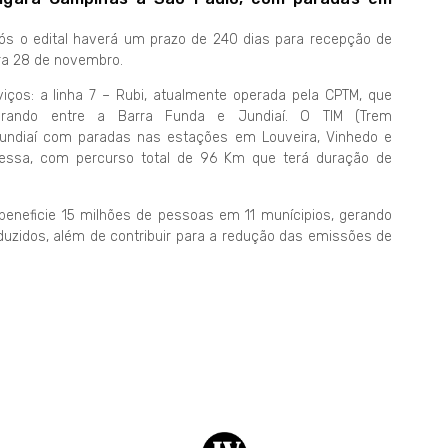
pós o edital haverá um prazo de 240 dias para recepção de
ara 28 de novembro.
viços: a linha 7 – Rubi, atualmente operada pela CPTM, que
erando entre a Barra Funda e Jundiaí. O TIM (Trem
 Jundiaí com paradas nas estações em Louveira, Vinhedo e
pressa, com percurso total de 96 Km que terá duração de
 beneficie 15 milhões de pessoas em 11 munícipios, gerando
nduzidos, além de contribuir para a redução das emissões de