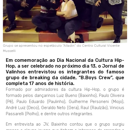
Grupo se apresentou no espetáculo “Alladin” do Centro Cultural Vicente
Musselli
Em comemoração ao Dia Nacional da Cultura Hip-
Hop, a ser celebrado no próximo dia 13, o Jornal de
Valinhos entrevistou os integrantes do famoso
grupo de breaking da cidade, “B.Boys Crew”, que
completa 17 anos de história.
Formado por admiradores da cultura Hip-Hop, o grupo é
formado pelos dançarinos Luiz Bueno (Baixinho), Paulo Oliveira
(Pê), Paulo Eduardo (Paulinho), Guilherme Personeni (Miojo),
André Luiz (Deco), Geraldo Neto (Gera), Raul (Raulzão), Vinicius
Passarelli (Piolho), e dentre outros integrantes.
Em entrevista ao JV, Baixinho contou que o grupo surgiu