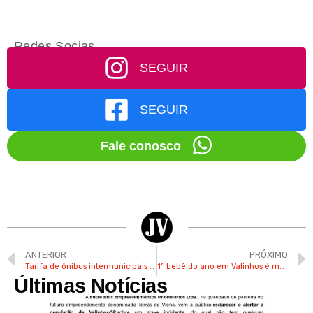
Redes Socias
SEGUIR
SEGUIR
Fale conosco
ANTERIOR
PRÓXIMO
Tarifa de ônibus intermunicipais tem reajuste na região de Campinas
1º bebê do ano em Valinhos é menino e nasceu na Upinha
Últimas Notícias