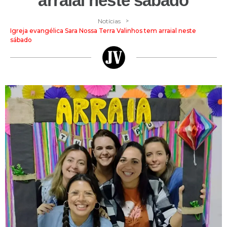
arraial neste sábado
>
Notícias
Igreja evangélica Sara Nossa Terra Valinhos tem arraial neste
sábado