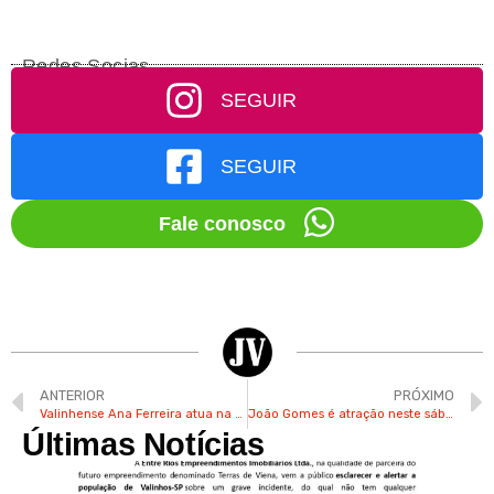
Redes Socias
SEGUIR
SEGUIR
Fale conosco
ANTERIOR
PRÓXIMO
Valinhense Ana Ferreira atua na equipe sub-17 de vôlei como líbero
João Gomes é atração neste sábado na Festa Julina de Valinhos
Últimas Notícias