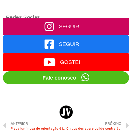
Redes Socias
SEGUIR
SEGUIR
GOSTEI
Fale conosco
ANTERIOR
PRÓXIMO
Placa luminosa de orientação é instalada na Rod. dos Agricultores
Ônibus derrapa e colide contra árvore na Av. Paulista em Valinhos