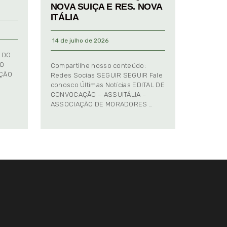
NOVA SUIÇA E RES. NOVA
ITÁLIA
14 de julho de 2026
 DO
TO
Compartilhe nosso conteúdo:
AÇÃO
Redes Socias SEGUIR SEGUIR Fale
conosco Últimas Notícias EDITAL DE
CONVOCAÇÃO – ASSUITÁLIA –
ASSOCIAÇÃO DE MORADORES …