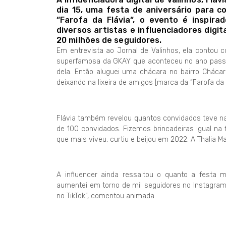
dia 15, uma festa de aniversário para 
“Farofa da Flávia“, o evento é inspir
diversos artistas e influenciadores digit
20 milhões de seguidores.
Em entrevista ao Jornal de Valinhos, ela contou com
superfamosa da GKAY que aconteceu no ano passad
dela. Então aluguei uma chácara no bairro Chácara
deixando na lixeira de amigos [marca da “Farofa da G
Flávia também revelou quantos convidados teve na
de 100 convidados. Fizemos brincadeiras igual na
que mais viveu, curtiu e beijou em 2022. A Thalia 
A influencer ainda ressaltou o quanto a festa 
aumentei em torno de mil seguidores no Instagram
no TikTok”, comentou animada.