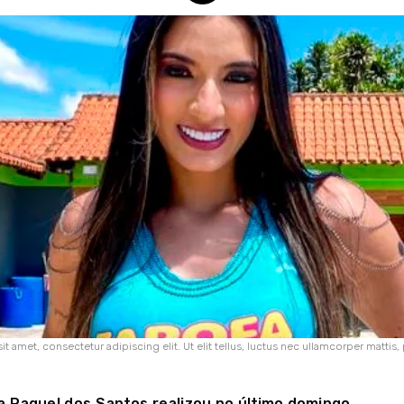
 amet, consectetur adipiscing elit. Ut elit tellus, luctus nec ullamcorper mattis,
via Raquel dos Santos realizou no último domingo,