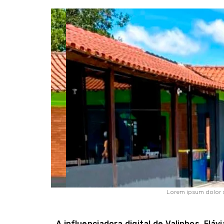
Lorem ipsum dolor sit
A influenciadora digital de Valinhos, Flá