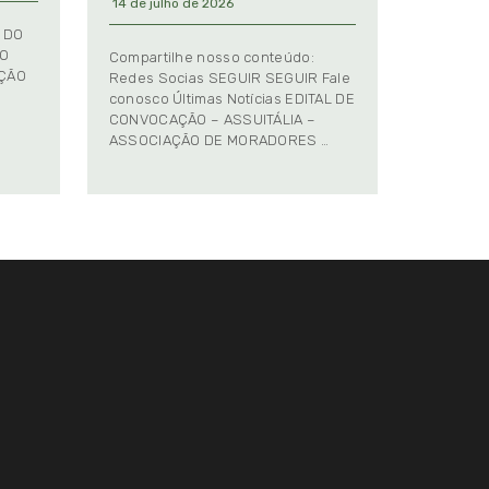
14 de julho de 2026
 DO
TO
Compartilhe nosso conteúdo:
AÇÃO
Redes Socias SEGUIR SEGUIR Fale
conosco Últimas Notícias EDITAL DE
CONVOCAÇÃO – ASSUITÁLIA –
ASSOCIAÇÃO DE MORADORES …