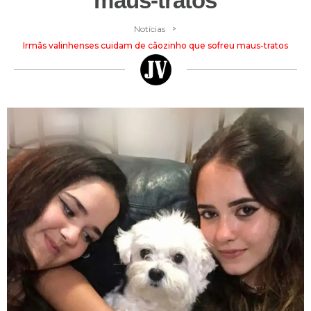
maus-tratos
>
Notícias
Irmãs valinhenses cuidam de cãozinho que sofreu maus-tratos