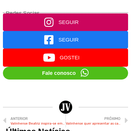
Redes Socias
SEGUIR
SEGUIR
GOSTEI
Fale conosco
ANTERIOR
PRÓXIMO
Valinhense Beatriz inspira-se em “Fadinha” para praticar skate
Valinhense quer apresentar as cabras Tião e Suzy para crianças em escolas