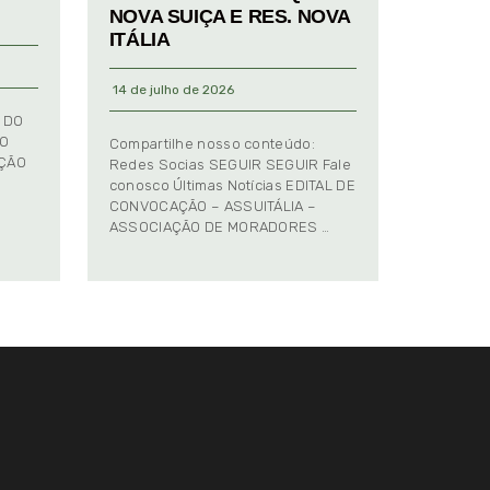
NOVA SUIÇA E RES. NOVA
ITÁLIA
14 de julho de 2026
 DO
TO
Compartilhe nosso conteúdo:
AÇÃO
Redes Socias SEGUIR SEGUIR Fale
conosco Últimas Notícias EDITAL DE
CONVOCAÇÃO – ASSUITÁLIA –
ASSOCIAÇÃO DE MORADORES …