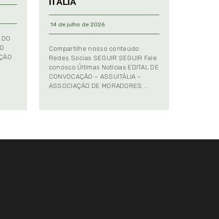
ITÁLIA
14 de julho de 2026
 DO
TO
Compartilhe nosso conteúdo:
AÇÃO
Redes Socias SEGUIR SEGUIR Fale
conosco Últimas Notícias EDITAL DE
CONVOCAÇÃO – ASSUITÁLIA –
ASSOCIAÇÃO DE MORADORES …