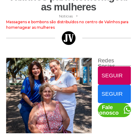
as mulheres
>
Notícias
Massagens e bombons são distribuídos no centro de Valinhos para
homenagear as mulheres
Redes
Socias
SEGUIR
SEGUIR
Fale
conosco