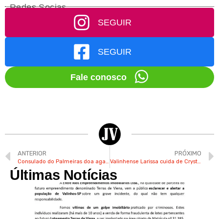
Redes Socias
SEGUIR
SEGUIR
Fale conosco
ANTERIOR
PRÓXIMO
Consulado do Palmeiras doa agasalhos à APAE de Valinhos
Valinhense Larissa cuida de Crystal, cadela com câncer no estômago
Últimas Notícias