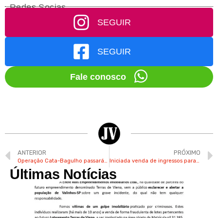
Redes Socias
SEGUIR
SEGUIR
Fale conosco
ANTERIOR
PRÓXIMO
Operação Cata-Bagulho passará em mais 16 bairros a partir desta segunda-feira
Iniciada venda de ingressos para Festa Julina com Luan Santana, Jão e outros artistas em Jundiaí
Últimas Notícias