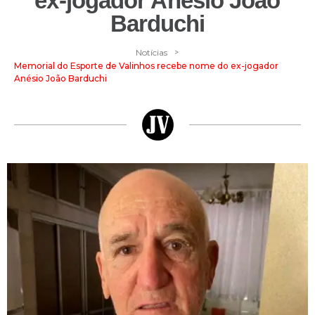
ex-jogador Anésio João
Barduchi
>
Notícias
Memorial do Esporte de Valinhos recebe nome do ex-jogador
Anésio João Barduchi