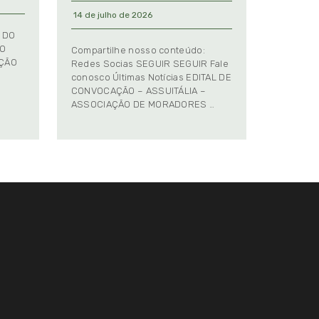
14 de julho de 2026
 DO
TO
Compartilhe nosso conteúdo:
AÇÃO
Redes Socias SEGUIR SEGUIR Fale
conosco Últimas Notícias EDITAL DE
CONVOCAÇÃO – ASSUITÁLIA –
ASSOCIAÇÃO DE MORADORES …