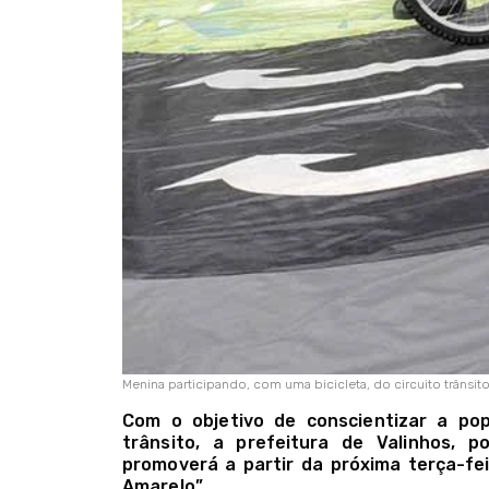
Menina participando, com uma bicicleta, do circuito trânsit
Com o objetivo de conscientizar a po
trânsito, a prefeitura de Valinhos, 
promoverá a partir da próxima terça-fe
Amarelo”.