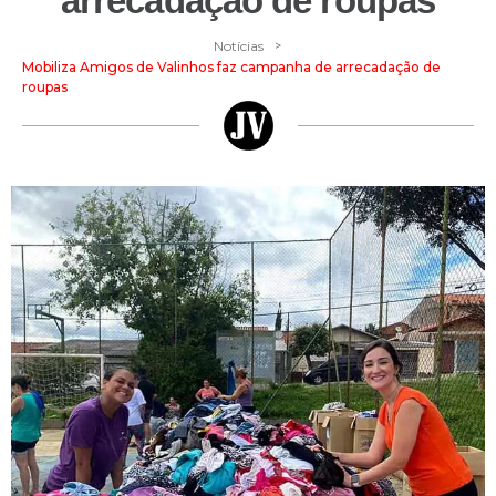
arrecadação de roupas
>
Notícias
Mobiliza Amigos de Valinhos faz campanha de arrecadação de
roupas