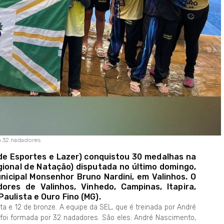
m 32 nadadores
de Esportes e Lazer) conquistou 30 medalhas na
gional de Natação) disputada no último domingo,
unicipal Monsenhor Bruno Nardini, em Valinhos. O
res de Valinhos, Vinhedo, Campinas, Itapira,
aulista e Ouro Fino (MG).
ta e 12 de bronze. A equipe da SEL, que é treinada por André
a), foi formada por 32 nadadores. São eles: André Nascimento,