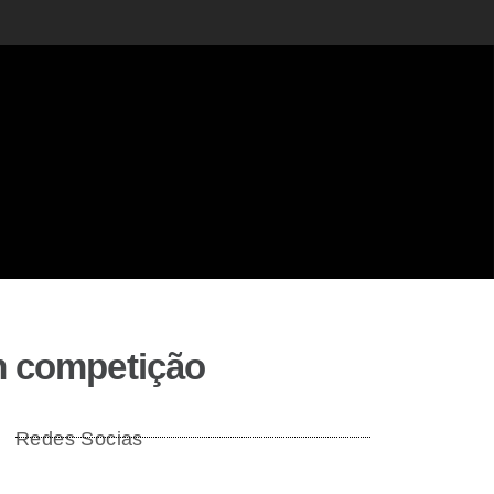
m competição
Redes Socias