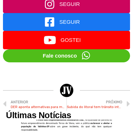
SEGUIR
SEGUIR
GOSTEI
Fale conosco
ANTERIOR
PRÓXIMO
DER aponta alternativas para motoristas saírem do litoral norte
Subida do litoral tem trânsito intenso na manhã desta 4ª
Últimas Notícias