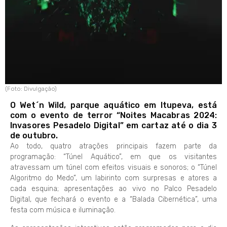
(Foto: Divulgação)
O Wet´n Wild, parque aquático em Itupeva, está
com o evento de terror “Noites Macabras 2024:
Invasores Pesadelo Digital” em cartaz até o dia 3
de outubro.
Ao todo, quatro atrações principais fazem parte da
programação: “Túnel Aquático”, em que os visitantes
atravessam um túnel com efeitos visuais e sonoros; o “Túnel
Algoritmo do Medo”, um labirinto com surpresas e atores a
cada esquina; apresentações ao vivo no Palco Pesadelo
Digital, que fechará o evento e a “Balada Cibernética”, uma
festa com música e iluminação.