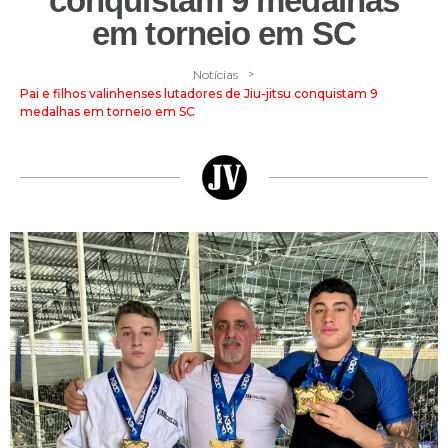
conquistam 9 medalhas
em torneio em SC
>
Notícias
Pai e filhos valinhenses lutadores de Jiu-jitsu conquistam 9
medalhas em torneio em SC