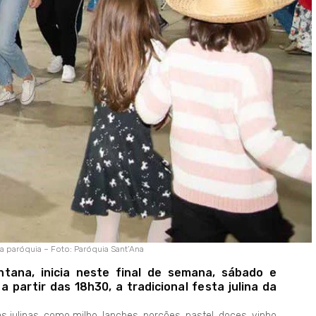
 da paróquia – Foto: Paróquia Sant’Ana
ntana, inicia neste final de semana, sábado e
 partir das 18h30, a tradicional festa julina da
 julinas, como milho, lanches, porções, pastel, doces, vinho