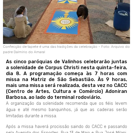
Confecção de tapete é uma das tradições da celebração – Foto: Arquivo do
padre Dalmírio do Amaral
As cinco paróquias de Valinhos celebrarão juntas
a solenidade de Corpus Christi nesta quinta-feira,
dia 8. A programação começa às 7 horas com
missa na Matriz de São Sebastião. Às 9 horas,
mais uma missa será realizada, desta vez no CACC
(Centro de Artes, Cultura e Comércio) Adoniran
Barbosa, ao lado do terminal rodoviário.
A organização da solenidade recomenda que os fiéis levem
água e até mesmo banquinhos, já que as cadeiras serão
limitadas durante a missa.
Após a missa haverá procissão saindo do CACC e passando
pela Avenida dos Esportes, Rua 13 de Maio e Rua José Milani,