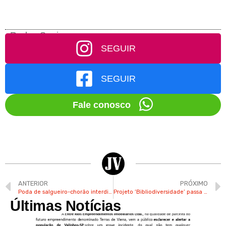
Redes Socias
SEGUIR
SEGUIR
Fale conosco
ANTERIOR
PRÓXIMO
Poda de salgueiro-chorão interdita trecho da Rua Barão de Mauá em Valinhos
Projeto ‘Bibliodiversidade’ passa por Valinhos para promover a importância da leitura sobre a cultura afro-brasileira e de povos indígenas às crianças
Últimas Notícias