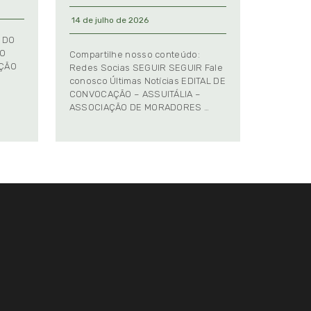
14 de julho de 2026
 DO
TO
Compartilhe nosso conteúdo:
AÇÃO
Redes Socias SEGUIR SEGUIR Fale
conosco Últimas Notícias EDITAL DE
CONVOCAÇÃO – ASSUITÁLIA –
ASSOCIAÇÃO DE MORADORES …