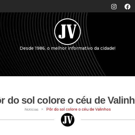
Desde 1986, o melhor informativo da cidade!
r do sol colore o céu de Valin
>
Notícias
Pôr do sol colore o céu de Valinhos