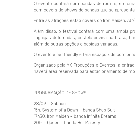
O evento contará com bandas de rock, e, em uma 
com covers de shows de bandas que se apresentar
Entre as atrações estão covers do Iron Maiden, AC/
Além disso, o festival contará com uma ampla pra
linguiças defumadas, costela bovina na brasa, ha
além de outras opções e bebidas variadas.
O evento é pet friendly e terá espaço kids com brin
Organizado pela MK Produções e Eventos, a entrada
haverá área reservada para estacionamento de mo
PROGRAMAÇÃO DE SHOWS
28/09 – Sábado
15h: System of a Down – banda Shop Suit
17h30: Iron Maiden – banda Infinite Dreams
20h: – Queen – banda Her Majesty