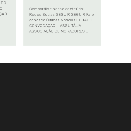
 DO
TO
Compartilhe nosso conteúdo:
AÇÃO
Redes Socias SEGUIR SEGUIR Fale
conosco Últimas Notícias EDITAL DE
CONVOCAÇÃO – ASSUITÁLIA –
ASSOCIAÇÃO DE MORADORES …