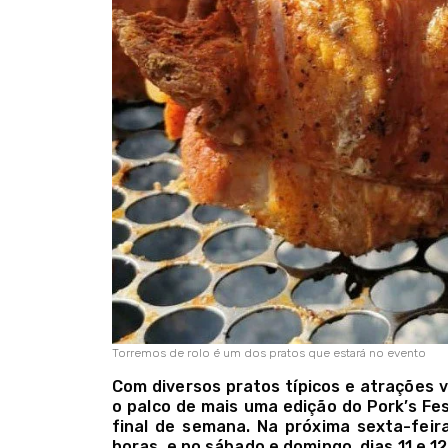
Torremos de rolo é um dos pratos que estará no evento
Com diversos pratos típicos e atrações v
o palco de mais uma edição do Pork’s Fes
final de semana. Na próxima sexta-feira
horas, e no sábado e domingo, dias 11 e 1