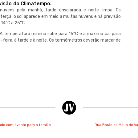
visão do Climatempo.
 nuvens pela manhã, tarde ensolarada e noite limpa. Os
erça, o sol aparece em meio a muitas nuvens e há previsão
 14°C a 25°C.
A temperatura mínima sobe para 16°C e a máxima cai para
-feira, à tarde e à noite. Os termômetros deverão marcar de
ado com evento para a família
Rua Barão de Mauá de Val