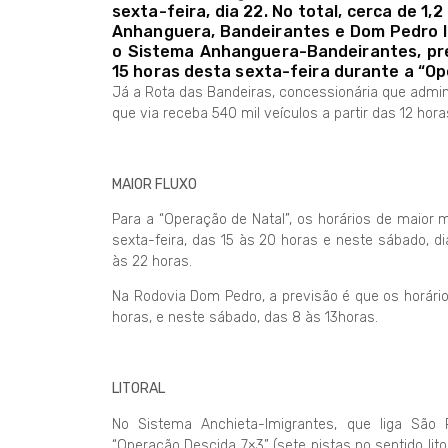
sexta-feira, dia 22. No total, cerca de 1,
Anhanguera, Bandeirantes e Dom Pedro I
o Sistema Anhanguera-Bandeirantes, prev
15 horas desta sexta-feira durante a “Op
Já a Rota das Bandeiras, concessionária que admin
que via receba 540 mil veículos a partir das 12 hora
MAIOR FLUXO
Para a “Operação de Natal”, os horários de maior
sexta-feira, das 15 às 20 horas e neste sábado, di
às 22 horas.
Na Rodovia Dom Pedro, a previsão é que os horário
horas, e neste sábado, das 8 às 13horas.
LITORAL
No Sistema Anchieta-Imigrantes, que liga São 
“Operação Descida 7×3” (sete pistas no sentido lito