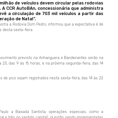
2 milhão de veículos devem circular pelas rodovias
. A CCR AutoBAn, concessionária que administra
ê a circulação de 703 mil veículos a partir das
eração de Natal”.
istra a Rodovia Dom Pedro, informou que a expectativa é de
s desta sexta-feira.
 movimento previsto na Anhanguera e Bandeirantes serão na
a 23, das 9 às 15 horas, e na próxima segunda-feira, das 14
s de pico sejam registrados nesta sexta-feira, das 14 às 22
Paulo a Baixada Santista, operações especiais, como a
ral e três no sentido capital), já estão sendo implementadas