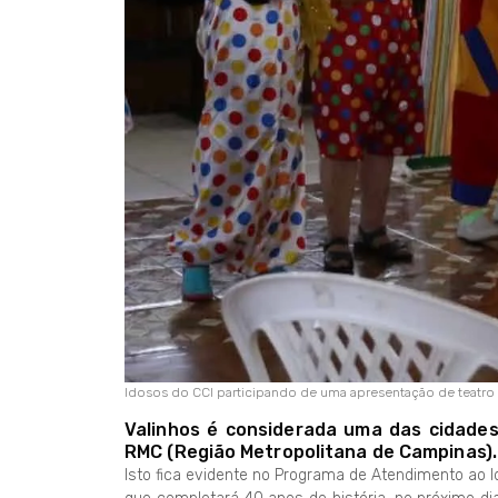
Idosos do CCI participando de uma apresentação de teatro
Valinhos é considerada uma das cidades
RMC (Região Metropolitana de Campinas).
Isto fica evidente no Programa de Atendimento ao I