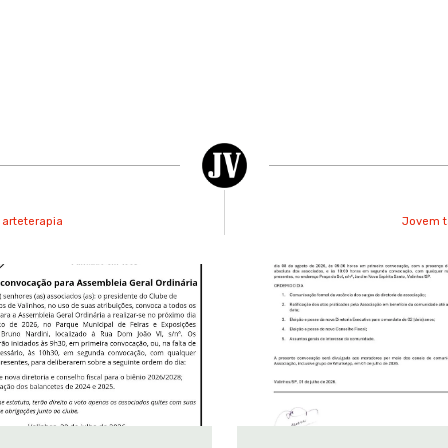
 arteterapia
Jovem ta