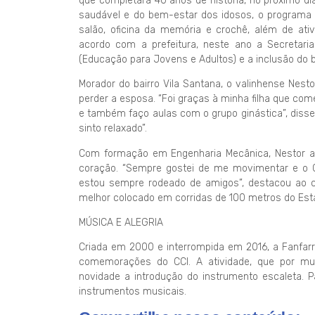
que completará 40 anos de história, no próximo d
saudável e do bem-estar dos idosos, o programa a
salão, oficina da memória e crochê, além de ati
acordo com a prefeitura, neste ano a Secretaria
(Educação para Jovens e Adultos) e a inclusão do b
Morador do bairro Vila Santana, o valinhense Nest
perder a esposa. “Foi graças à minha filha que come
e também faço aulas com o grupo ginástica”, diss
sinto relaxado”.
Com formação em Engenharia Mecânica, Nestor apo
coração. “Sempre gostei de me movimentar e o C
estou sempre rodeado de amigos”, destacou ao c
melhor colocado em corridas de 100 metros do Est
MÚSICA E ALEGRIA
Criada em 2000 e interrompida em 2016, a Fanfarr
comemorações do CCI. A atividade, que por mui
novidade a introdução do instrumento escaleta. P
instrumentos musicais.