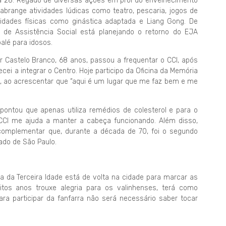
ia 28. Regado de diversas ações em prol do envelhecimento
brange atividades lúdicas como teatro, pescaria, jogos de
vidades físicas como ginástica adaptada e Liang Gong. De
 de Assistência Social está planejando o retorno do EJA
alé para idosos.
or Castelo Branco, 68 anos, passou a frequentar o CCI, após
cei a integrar o Centro. Hoje participo da Oficina da Memória
e, ao acrescentar que “aqui é um lugar que me faz bem e me
ntou que apenas utiliza remédios de colesterol e para o
CI me ajuda a manter a cabeça funcionando. Além disso,
omplementar que, durante a década de 70, foi o segundo
ado de São Paulo.
a da Terceira Idade está de volta na cidade para marcar as
tos anos trouxe alegria para os valinhenses, terá como
ara participar da fanfarra não será necessário saber tocar