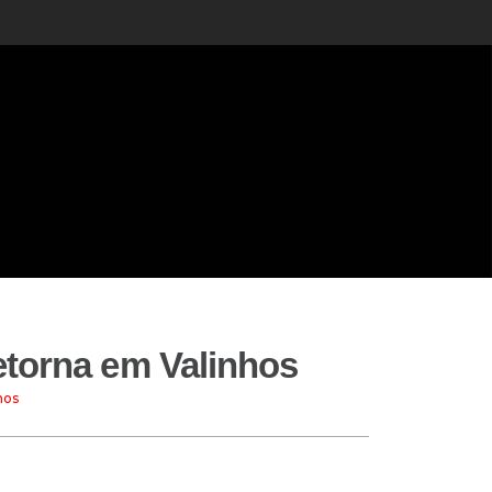
torna em Valinhos
hos