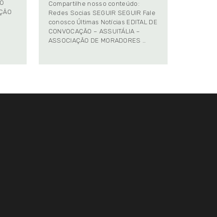
TO
Compartilhe nosso conteúdo:
AÇÃO
Redes Socias SEGUIR SEGUIR Fale
conosco Últimas Notícias EDITAL DE
CONVOCAÇÃO – ASSUITÁLIA –
ASSOCIAÇÃO DE MORADORES …