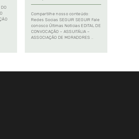
 DO
TO
Compartilhe nosso conteúdo:
AÇÃO
Redes Socias SEGUIR SEGUIR Fale
conosco Últimas Notícias EDITAL DE
CONVOCAÇÃO – ASSUITÁLIA –
ASSOCIAÇÃO DE MORADORES …