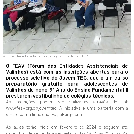
Alunos durante aula do projeto gratuito JovemTEC
O FEAV (Fórum das Entidades Assistenciais de
Valinhos) está com as inscrições abertas para o
processo seletivo do Jovem TEC, que é um curso
preparatório gratuito para adolescentes de
Valinhos do nono 9º Ano do Ensino Fundamental II
prestarem vestibulinho de colégios técnicos.
As inscrições podem ser realizadas através do link
www.feav.org.br/jovemtec. A iniciativa é uma parceria com a
empresa multinacional EagleBurgmann.
As aulas terão início em fevereiro de 2024 e seguem até
dezembro, de segunda a sexta-feira, das 18h15 às 21 horas. As