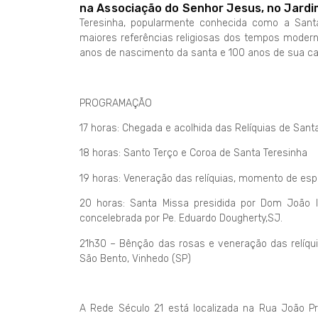
na Associação do Senhor Jesus, no Jardim 
Teresinha, popularmente conhecida como a Santa
maiores referências religiosas dos tempos moder
anos de nascimento da santa e 100 anos de sua ca
PROGRAMAÇÃO
17 horas: Chegada e acolhida das Relíquias de San
18 horas: Santo Terço e Coroa de Santa Teresinha
19 horas: Veneração das relíquias, momento de espi
20 horas: Santa Missa presidida por Dom João In
concelebrada por Pe. Eduardo Dougherty,SJ.
21h30 – Bênção das rosas e veneração das relíqui
São Bento, Vinhedo (SP)
A Rede Século 21 está localizada na Rua João Pre