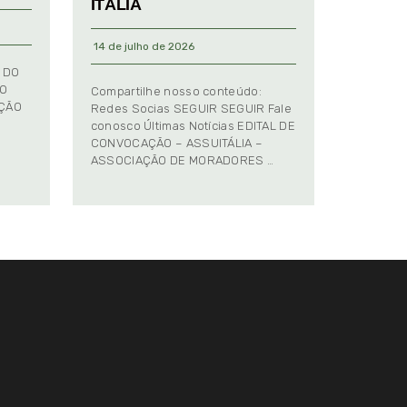
ITÁLIA
14 de julho de 2026
 DO
TO
Compartilhe nosso conteúdo:
AÇÃO
Redes Socias SEGUIR SEGUIR Fale
conosco Últimas Notícias EDITAL DE
CONVOCAÇÃO – ASSUITÁLIA –
ASSOCIAÇÃO DE MORADORES …