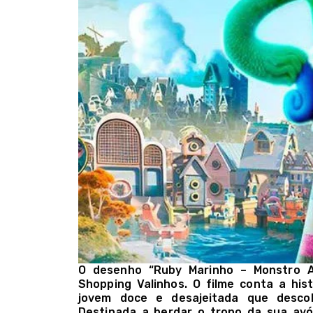
O desenho “Ruby Marinho – Monstro A
Shopping Valinhos. O filme conta a hi
jovem doce e desajeitada que descob
Destinada a herdar o trono da sua av