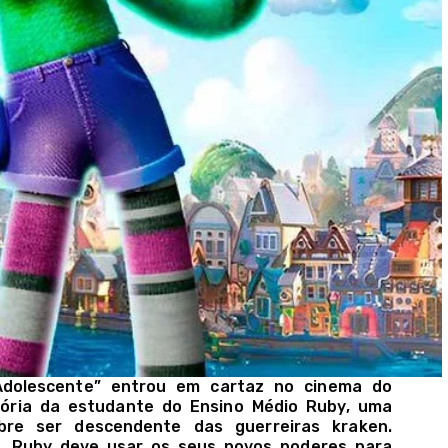
dolescente” entrou em cartaz no cinema do
stória da estudante do Ensino Médio Ruby, uma
re ser descendente das guerreiras kraken.
ó, Ruby deve usar os seus novos poderes para