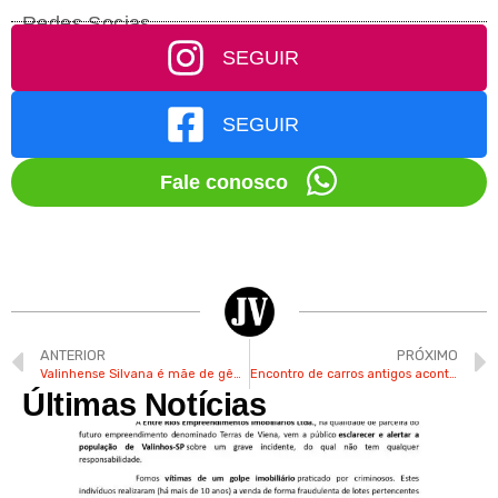
Redes Socias
SEGUIR
SEGUIR
Fale conosco
ANTERIOR
PRÓXIMO
Valinhense Silvana é mãe de gêmeos que ficaram internados na UTI por 15 dias
Encontro de carros antigos acontece neste domingo no CACC em Valinhos
Últimas Notícias