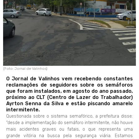
(Foto: Jornal de Valinhos)
O Jornal de Valinhos vem recebendo constantes
reclamações de seguidores sobre os semáforos
que foram instalados, em agosto do ano passado,
próximo ao CLT (Centro de Lazer do Trabalhador)
Ayrton Senna da Silva e estão piscando amarelo
intermitente.
Questionada sobre o sistema semafórico, a prefeitura disse:
“desde a implementação do semáforo intermitente, não houve
mais acidentes graves ou fatais, o que representa uma
grande vitória na busca pela segurança viária. Estamos