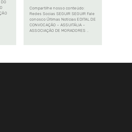
 DO
TO
Compartilhe nosso conteúdo:
AÇÃO
Redes Socias SEGUIR SEGUIR Fale
conosco Últimas Notícias EDITAL DE
CONVOCAÇÃO – ASSUITÁLIA –
ASSOCIAÇÃO DE MORADORES …