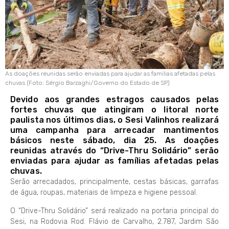
As doações reunidas serão enviadas para ajudar as famílias afetadas pelas
chuvas (Foto: Sérgio Barzaghi/Governo do Estado de SP)
Devido aos grandes estragos causados pelas
fortes chuvas que atingiram o litoral norte
paulista nos últimos dias, o Sesi Valinhos realizará
uma campanha para arrecadar mantimentos
básicos neste sábado, dia 25. As doações
reunidas através do “Drive-Thru Solidário” serão
enviadas para ajudar as famílias afetadas pelas
chuvas.
Serão arrecadados, principalmente, cestas básicas, garrafas
de água, roupas, materiais de limpeza e higiene pessoal.
O “Drive-Thru Solidário” será realizado na portaria principal do
Sesi, na Rodovia Rod. Flávio de Carvalho, 2.787, Jardim São