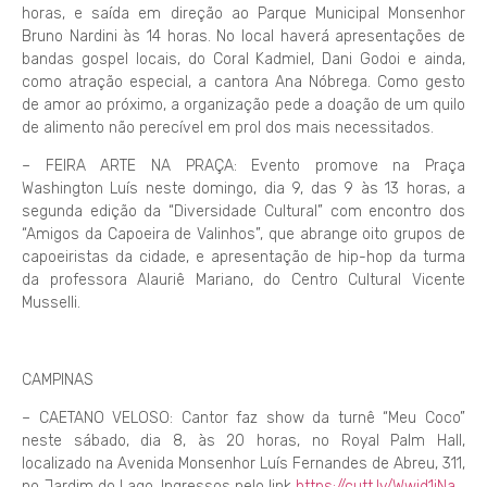
horas, e saída em direção ao Parque Municipal Monsenhor
Bruno Nardini às 14 horas. No local haverá apresentações de
bandas gospel locais, do Coral Kadmiel, Dani Godoi e ainda,
como atração especial, a cantora Ana Nóbrega. Como gesto
de amor ao próximo, a organização pede a doação de um quilo
de alimento não perecível em prol dos mais necessitados.
– FEIRA ARTE NA PRAÇA: Evento promove na Praça
Washington Luís neste domingo, dia 9, das 9 às 13 horas, a
segunda edição da “Diversidade Cultural” com encontro dos
“Amigos da Capoeira de Valinhos”, que abrange oito grupos de
capoeiristas da cidade, e apresentação de hip-hop da turma
da professora Alauriê Mariano, do Centro Cultural Vicente
Musselli.
CAMPINAS
– CAETANO VELOSO: Cantor faz show da turnê “Meu Coco”
neste sábado, dia 8, às 20 horas, no Royal Palm Hall,
localizado na Avenida Monsenhor Luís Fernandes de Abreu, 311,
no Jardim do Lago. Ingressos pelo link
https://cutt.ly/Wwid1iNa
.