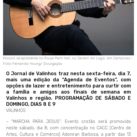
Músico se apresenta no Royal Palm Hall, no Jardim do Lago, em Campinas –
Foto Fernando Young/ Divulgação
O Jornal de Valinhos traz nesta sexta-feira, dia 7,
mais uma edição da “Agenda de Eventos”, com
opções de lazer e entretenimento para curtir com
a família e amigos aos finais de semana em
Valinhos e região. PROGRAMAÇÃO DE SÁBADO E
DOMINGO, DIAS 8 E 9
VALINHOS
– “MARCHA PARA JESUS”: Evento cristão será promovido
neste sábado, dia 8, com concentração no CACC (Centro de
Artes, Cultura e Comércio) Adoniran Barbosa, a partir das 13