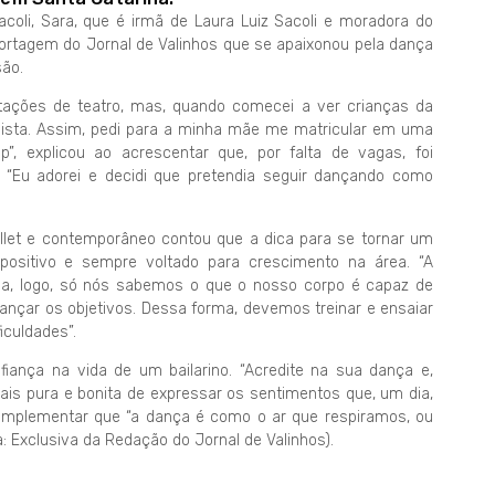
Sacoli, Sara, que é irmã de Laura Luiz Sacoli e moradora do
portagem do Jornal de Valinhos que se apaixonou pela dança
são.
tações de teatro, mas, quando comecei a ver crianças da
vista. Assim, pedi para a minha mãe me matricular em uma
”, explicou ao acrescentar que, por falta de vagas, foi
. “Eu adorei e decidi que pretendia seguir dançando como
ballet e contemporâneo contou que a dica para se tornar um
positivo e sempre voltado para crescimento na área. “A
da, logo, só nós sabemos o que o nosso corpo é capaz de
cançar os objetivos. Dessa forma, devemos treinar e ensaiar
iculdades”.
iança na vida de um bailarino. “Acredite na sua dança e,
mais pura e bonita de expressar os sentimentos que, um dia,
mplementar que “a dança é como o ar que respiramos, ou
: Exclusiva da Redação do Jornal de Valinhos).