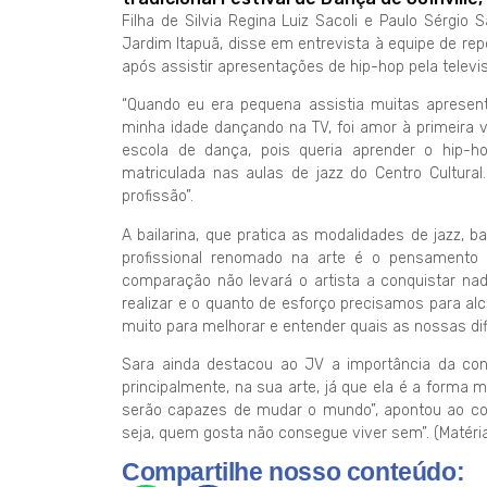
Filha de Silvia Regina Luiz Sacoli e Paulo Sérgio 
Jardim Itapuã, disse em entrevista à equipe de re
após assistir apresentações de hip-hop pela televi
“Quando eu era pequena assistia muitas apresen
minha idade dançando na TV, foi amor à primeira 
escola de dança, pois queria aprender o hip-hop
matriculada nas aulas de jazz do Centro Cultural
profissão”.
A bailarina, que pratica as modalidades de jazz, 
profissional renomado na arte é o pensamento 
comparação não levará o artista a conquistar na
realizar e o quanto de esforço precisamos para al
muito para melhorar e entender quais as nossas dif
Sara ainda destacou ao JV a importância da conf
principalmente, na sua arte, já que ela é a forma 
serão capazes de mudar o mundo”, apontou ao co
seja, quem gosta não consegue viver sem”. (Matéria
Compartilhe nosso conteúdo: