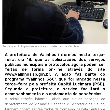
Serviço está disponível no site da prefeitura de Valinhos
A prefeitura de Valinhos informou nesta terça-
feira, dia 18, que as solicitações dos serviços
públicos municipais e protocolos agora podem ser
feitas de forma on-line através do site
www.valinhos.sp.gov.br. A ação faz parte do
programa “Valinhos 360”, que foi lançado nesta
terça-feira pela prefeita Capitã Lucimara (PSD).
Segundo a prefeitura, o serviço facilitará o
acompanhamento e o andamento de pendências.
A administração informou ainda que alguns serviços do
departamento de Vigilância Sanitária e Secretária da Saúde,
também podem ser realizados de forma-online pela Central de