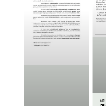
ED
PA