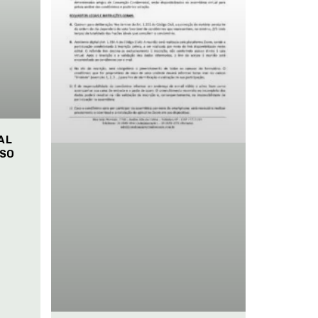
AL
ISO