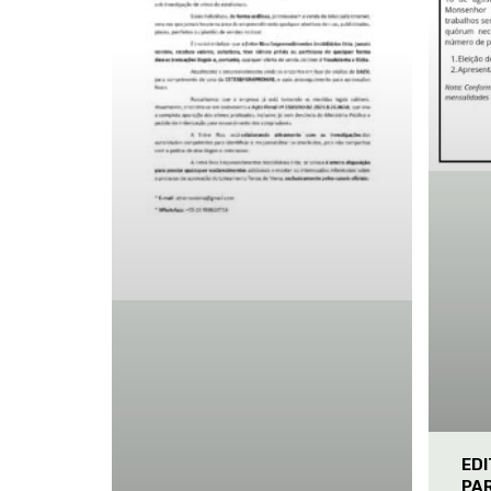
ED
PA