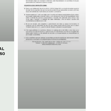
AL
ISO