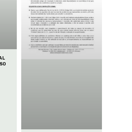
AL
ISO