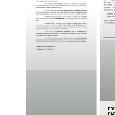
ED
PA