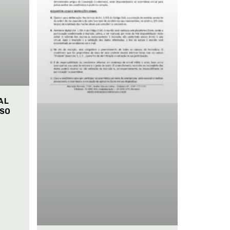
AL
ISO