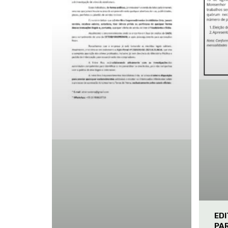
ED
PA