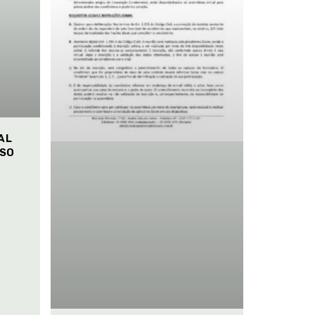
AL
ISO