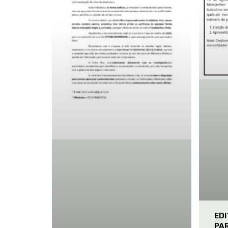
ED
PA