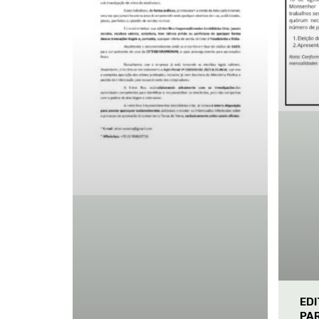
ED
PA