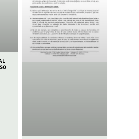
AL
ISO